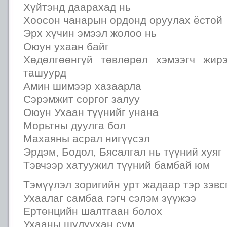
Хүйтэнд даарахад нь
Хоосон чанарын ордонд оруулах ёстой
Эрх хүчин эмээл жолоо нь
Оюун ухаан байг
Хөдөлгөөнгүй төвлөрөл хэмээгч жир
ташуурд
Амин шимээр хазаарла
Сэрэмжит соргог залуу
Оюун Ухаан түүнийг унана
Морьтны дуулга бол
Махаяны асрал нигүүсэл
Эрдэм, Бодол, Бясалгал нь түүний хуяг
Тэвчээр хатуужил түүний бамбай юм
Тэмүүлэл зоригийн урт жадаар тэр зэвс
Ухаалаг самбаа гэгч сэлэм зүүжээ
Ертөнцийн шалтгаан болох
Ухааны шулуухан сум