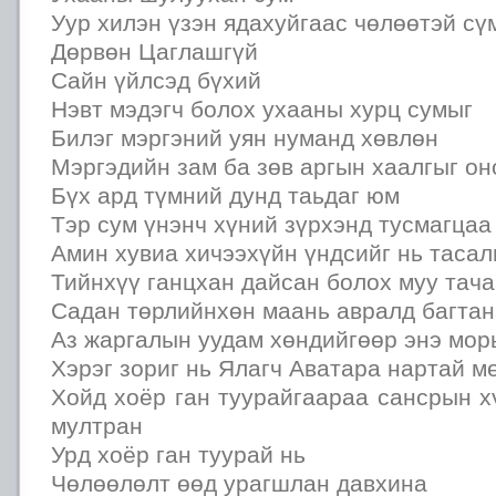
Уур хилэн үзэн ядахуйгаас чөлөөтэй сү
Дөрвөн Цаглашгүй
Сайн үйлсэд бүхий
Нэвт мэдэгч болох ухааны хурц сумыг
Билэг мэргэний уян нуманд хөвлөн
Мэргэдийн зам ба зөв аргын хаалгыг о
Бүх ард түмний дунд таьдаг юм
Тэр сум үнэнч хүний зүрхэнд тусмагцаа
Амин хувиа хичээхүйн үндсийг нь тасал
Тийнхүү ганцхан дайсан болох муу тача
Садан төрлийнхөн маань авралд багтан
Аз жаргалын уудам хөндийгөөр энэ мор
Хэрэг зориг нь Ялагч Аватара нартай м
Хойд хоёр ган туурайгаараа сансрын 
мултран
Урд хоёр ган туурай нь
Чөлөөлөлт өөд урагшлан давхина