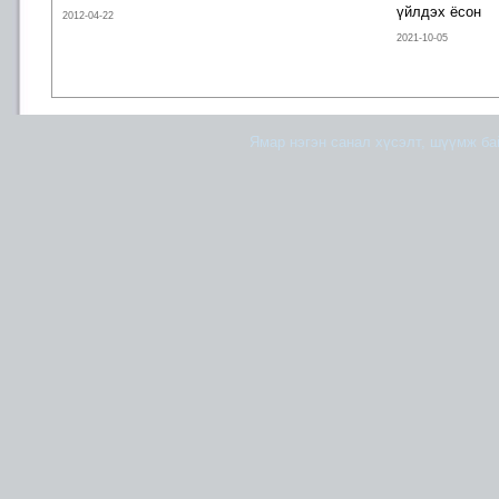
үйлдэх ёсон
2012-04-22
2021-10-05
Ямар нэгэн санал хүсэлт, шүүмж б