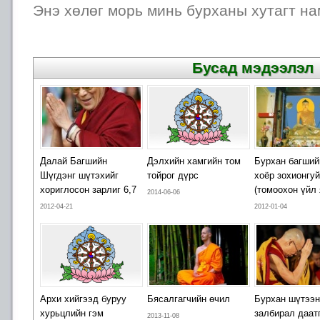
Энэ хөлөг морь минь бурханы хутагт на
Бусад мэдээлэл
Далай Багшийн
Дэлхийн хамгийн том
Бурхан багший
Шүгдэнг шүтэхийг
тойрог дүрс
хоёр зохионгуй
хориглосон зарлиг 6,7
(томоохон үйл
2014-06-06
2012-04-21
2012-01-04
Архи хийгээд буруу
Бясалгагчийн өчил
Бурхан шүтээ
хурьцлийн гэм
залбирал даат
2013-11-08