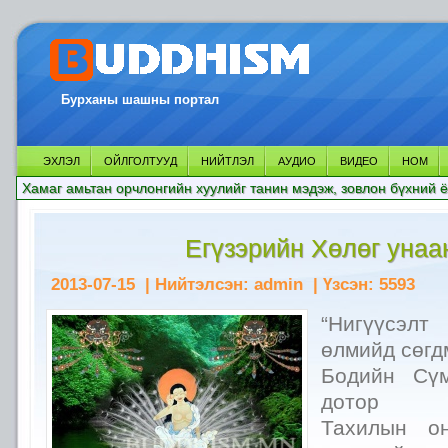
Бурханы шашны портал
ЭХЛЭЛ
ОЙЛГОЛТУУД
НИЙТЛЭЛ
АУДИО
ВИДЕО
НОМ
Хамаг амьтан орчлонгийн хуулийг танин мэдэж, зовлон бүхний ё
Егүзэрийн Хөлөг унаа
2013-07-15
| Нийтэлсэн:
admin
| Үзсэн:
5593
“Нигүүсэл
өлмийд сөгд
Бодийн Сү
дотор
Тахилын о