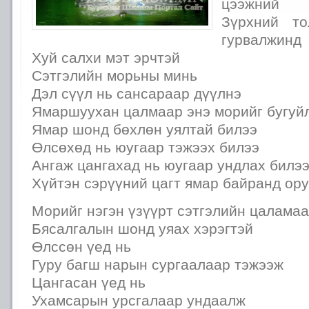
цээжний
Зүрхний то
гурвалжинд
Хуй салхи мэт эрчтэй
Сэтгэлийн морьны минь
Дэл сүүл нь сансараар дүүлнэ
Ямаршуухан цалмаар энэ морийг бугуй
Ямар шонд бөхлөн уялтай билээ
Өлсөхөд нь юугаар тэжээх билээ
Ангаж цангахад нь юугаар ундлах билэ
Хүйтэн сэрүүний цагт ямар байранд ору
Морийг нэгэн үзүүрт сэтгэлийн цалама
Бясалгалын шонд уяах хэрэгтэй
Өлссөн үед нь
Гуру багш нарын сургаалаар тэжээж
Цангасан үед нь
Ухамсарын урсгалаар ундаалж