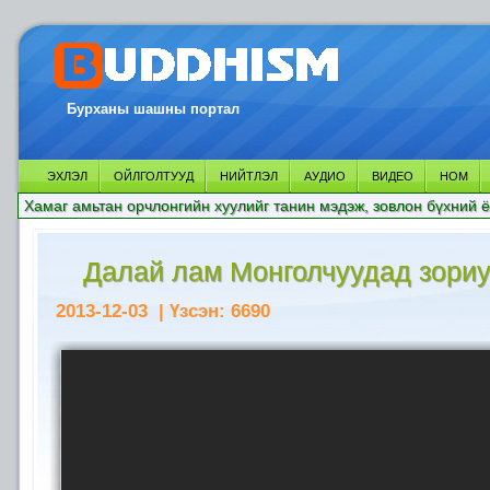
Бурханы шашны портал
ЭХЛЭЛ
ОЙЛГОЛТУУД
НИЙТЛЭЛ
АУДИО
ВИДЕО
НОМ
Хамаг амьтан орчлонгийн хуулийг танин мэдэж, зовлон бүхний ё
Далай лам Монголчуудад зориу
2013-12-03
| Үзсэн:
6690