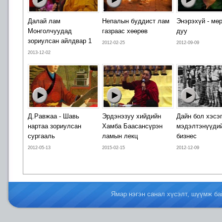
Далай лам
Непалын буддист лам
Энэрэхүй - мө
Монголчуудад
газраас хөөрөв
дуу
зориулсан айлдвар 1
2012-02-25
2012-09-09
2013-12-02
Д.Равжаа - Шавь
Эрдэнэзуу хийдийн
Дайн бол хэсэг
нартаа зориулсан
Хамба Баасансүрэн
мэдэлтэнүүди
сургааль
ламын лекц
бизнес
2012-05-13
2015-02-15
2012-12-09
Ямар нэгэн санал хүсэлт, шүүмж б