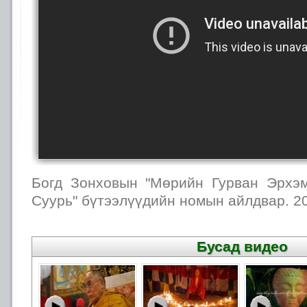
Богд Зонховын "Мөрийн Гурван Эрхэ
Суурь" бүтээлүүдийн номын айлдвар. 2
Бусад видео