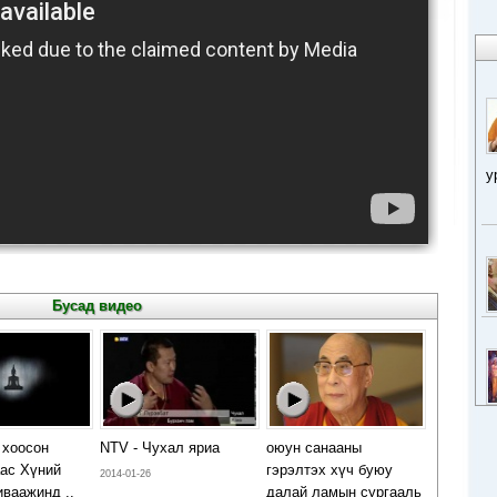
у
Бусад видео
 хоосон
NTV - Чухал яриа
оюун санааны
ас Хүний
гэрэлтэх хүч буюу
2014-01-26
иваажинд ..
далай ламын сургааль