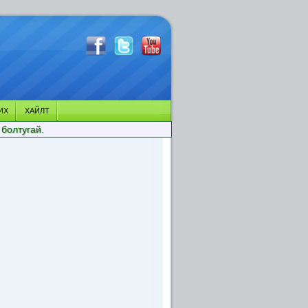
ИХ
ХАЙЛТ
 болтугай.