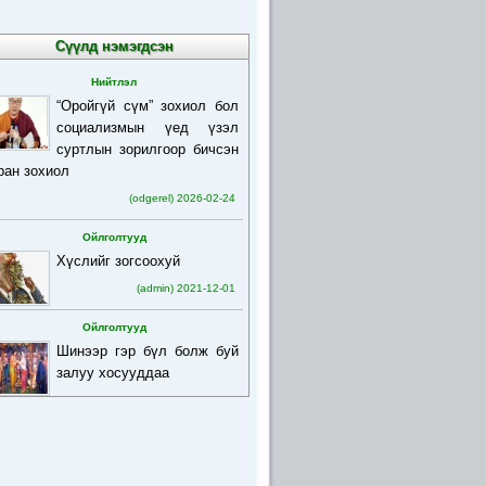
Сүүлд нэмэгдсэн
Нийтлэл
“Оройгүй сүм” зохиол бол
социализмын үед үзэл
суртлын зорилгоор бичсэн
ран зохиол
(odgerel) 2026-02-24
Ойлголтууд
Хүслийг зогсоохуй
(admin) 2021-12-01
Ойлголтууд
Шинээр гэр бүл болж буй
залуу хосууддаа
(admin) 2021-12-01
Ойлголтууд
Бурхан багшийн товч
намтар