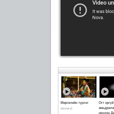
Мөргөлийн түрлэг
Огт оргүй
амьдрала
2013-04-15
орчлон Д