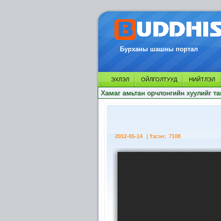
Бурханы шашны портал
ЭХЛЭЛ
ОЙЛГОЛТУУД
НИЙТЛЭЛ
Хамаг амьтан орчлонгийн хуулийг та
2012-05-14
| Үзсэн:
7108