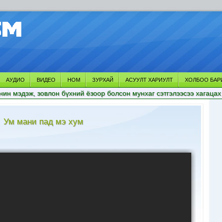
АУДИО
ВИДЕО
НОМ
ЗУРХАЙ
АСУУЛТ ХАРИУЛТ
ХОЛБОО БАР
нин мэдэж, зовлон бүхний ёзоор болсон мунхаг сэтгэлээсээ хагацах
Ум мани пад мэ хум