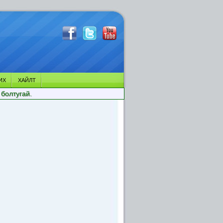
ИХ
ХАЙЛТ
 болтугай.