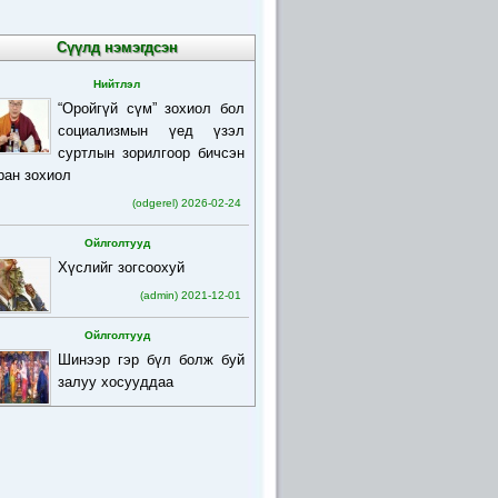
Сүүлд нэмэгдсэн
Нийтлэл
“Оройгүй сүм” зохиол бол
социализмын үед үзэл
суртлын зорилгоор бичсэн
ран зохиол
(odgerel) 2026-02-24
Ойлголтууд
Хүслийг зогсоохуй
(admin) 2021-12-01
Ойлголтууд
Шинээр гэр бүл болж буй
залуу хосууддаа
(admin) 2021-12-01
Ойлголтууд
Бурхан багшийн товч
намтар