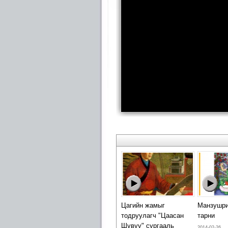
Цагийн жамыг
Манзушри
тодруулагч "Цаасан
тарни
Шувуу" сургааль
2014-02-26