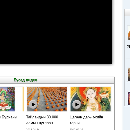
у
Бусад видео
 Бурханы
Тайландын 30.000
Цагаан дарь эхийн
ламын цуглаан
тарни
2012-04-24
2012-05-16