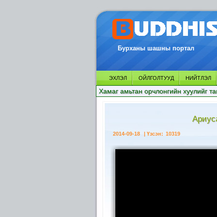
Бурханы шашны портал
ЭХЛЭЛ
ОЙЛГОЛТУУД
НИЙТЛЭЛ
Хамаг амьтан орчлонгийн хуулийг та
Ариус
2014-09-18
| Үзсэн:
10319