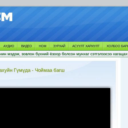
АУДИО
ВИДЕО
НОМ
ЗУРХАЙ
АСУУЛТ ХАРИУЛТ
ХОЛБОО БАР
нин мэдэж, зовлон бүхний ёзоор болсон мунхаг сэтгэлээсээ хагацах
ахуйн Гүмүда - Чоймаа багш