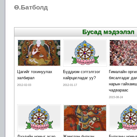
Ө.Батболд
Бусад мэдээлэл
Цагийг тохинуулах
Буддизм сэтгэлгээг
Гималайн орги
залбирал
хайрцагладаг уу?
бясалгадаг да
нарын гайхамш
2012-02-03
2012-01-17
чадвараас
2015-08-24
Дээдийн номыг асар
Жамсран бурхан
Бурханы номы