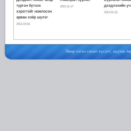
түргэн бүтээх
дээдлэхийн уч
2021-11-17
хэрэгтэйг номлосон
2012-01-22
арван хоёр шүлэг
2012-10-04
Ямар нэгэн санал хүсэлт, шүүмж б