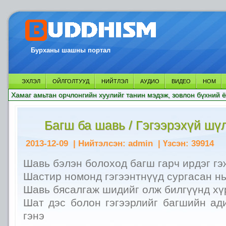
Бурханы шашны портал
ЭХЛЭЛ
ОЙЛГОЛТУУД
НИЙТЛЭЛ
АУДИО
ВИДЕО
НОМ
Хамаг амьтан орчлонгийн хуулийг танин мэдэж, зовлон бүхний ё
Багш ба шавь / Гэгээрэхүй шүл
2013-12-09
| Нийтэлсэн:
admin
| Үзсэн:
39914
Шавь бэлэн болоход багш гарч ирдэг гэ
Шастир номонд гэгээнтнүүд сургасан нь
Шавь бясалгаж шидийг олж билгүүнд хү
Шат дэс болон гэгээрлийг багшийн ад
гэнэ