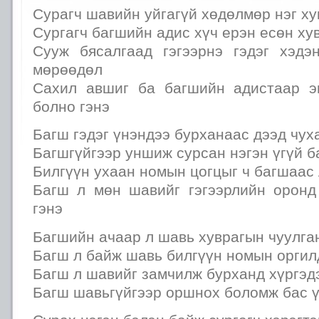
Сурагч шавийн уйгагүй хөдөлмөр нэг ху
Сургагч багшийн адис хүч ерэн есөн хувь
Сууж бясалгаад гэгээрнэ гэдэг хэдэ
мөрөөдөл
Сахил авшиг ба багшийн адистаар э
болно гэнэ
Багш гэдэг үнэндээ бурханаас дээд чух
Багшгүйгээр уншиж сурсан нэгэн үгүй б
Билгүүн ухаан номын цогцыг ч багшаас
Багш л мөн шавийг гэгээрлийн оронд
гэнэ
Багшийн ачаар л шавь хуврагын чуулга
Багш л байж шавь билгүүн номын оргил
Багш л шавийг замчилж бурханд хүргэд
Багш шавьгүйгээр оршнох боломж бас ү