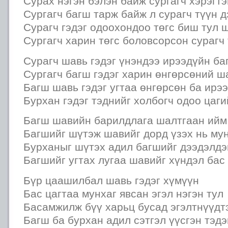
Сурах нэгэн бэлэн байж сургагч хэрэгт
Сургагч багш тарж байж л сурагч түүн д
Сурагч гэдэг одоохондоо төгс биш тул 
Сургагч харин төгс боловсорсон сурагч
Сурагч шавь гэдэг үнэндээ ирээдүйн ба
Сургагч багш гэдэг харин өнгөрсөний ш
Багш шавь гэдэг угтаа өнгөрсөн ба ирэ
Бурхан гэдэг тэднийг холбогч одоо цаги
Багш шавийн барилдлага шалтгаан ийм
Багшийг шүтэж шавийг дорд үзэх нь му
Бурханыг шүтэх адил багшийг дээдэлдэ
Багшийг угтах лугаа шавийг хүндэл бас
Бүр цаашилбал шавь гэдэг хүмүүн
Бас цагтаа мунхаг явсан эгэл нэгэн тул
Басамжилж бүү харьц бусад эгэлтнүүдт
Багш ба бурхан адил сэтгэл үүсгэн тэд