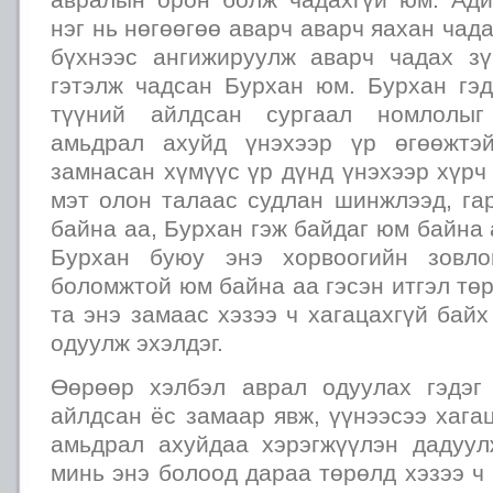
нэг нь нөгөөгөө аварч аварч яахан чад
бүхнээс ангижируулж аварч чадах з
гэтэлж чадсан Бурхан юм. Бурхан гэд
түүний айлдсан сургаал номлолыг
амьдрал ахуйд үнэхээр үр өгөөжтэй
замнасан хүмүүс үр дүнд үнэхээр хүрч 
мэт олон талаас судлан шинжлээд, га
байна аа, Бурхан гэж байдаг юм байна 
Бурхан буюу энэ хорвоогийн зовлон
боломжтой юм байна аа гэсэн итгэл төр
та энэ замаас хэзээ ч хагацахгүй бай
одуулж эхэлдэг.
Өөрөөр хэлбэл аврал одуулах гэдэг
айлдсан ёс замаар явж, үүнээсээ хагац
амьдрал ахуйдаа хэрэгжүүлэн дадуул
минь энэ болоод дараа төрөлд хэзээ ч 