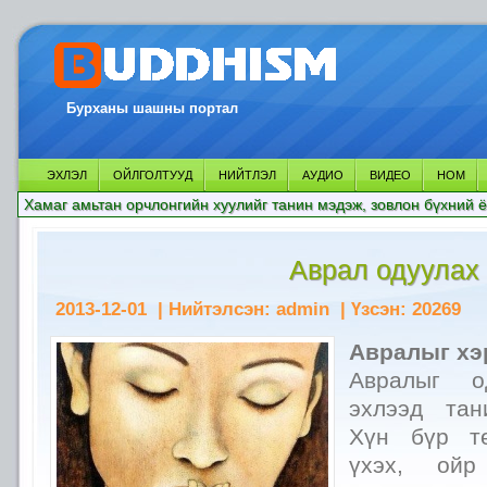
Бурханы шашны портал
ЭХЛЭЛ
ОЙЛГОЛТУУД
НИЙТЛЭЛ
АУДИО
ВИДЕО
НОМ
Хамаг амьтан орчлонгийн хуулийг танин мэдэж, зовлон бүхний ё
Аврал одуулах
2013-12-01
| Нийтэлсэн:
admin
| Үзсэн:
20269
Авралыг хэ
Авралыг о
эхлээд тан
Хүн бүр тө
үхэх, ойр