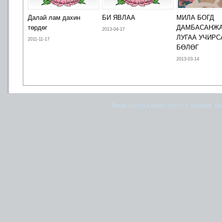
Далай лам дахин
БИ ЯВЛАА
МИЛА БОГД
төрдөг
ДАМБАСАНЖ
2013-04-17
ЛУГАА УЧИРС
2011-11-17
БӨЛӨГ
2013-03-14
Ямар нэгэн санал хүсэлт, шүүмж б