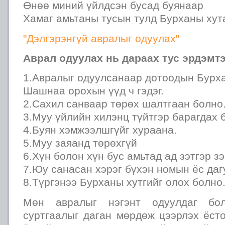
Өнөө миний үйлдсэн бусад буянаар
Хамаг амьтаны тусын тулд Бурханы хута
"Дэлгэрэнгүй авралыг одуулах"
Аврал одуулах нь дараах тус эрдэмтэ
1.Авралыг одуулсанаар дотоодын Бурх
Шашнаа орохын үүд ч гэдэг.
2.Сахил санваар төрөх шалтгаан болно
3.Муу үйлийн хилэнц түйтгэр барагдах 
4.Буян хэмжээлшгүйг хураана.
5.Муу заяанд төрөхгүй
6.Хүн болон хүн бус амьтад ад зэтгэр зэ
7.Юу санасан хэрэг бүхэн номын ёс даг
8.Түргэнээ Бурханы хутгийг олох болно
Мөн авралыг нэгэнт одуулдаг бо
суртгаалыг даган мөрдөж цээрлэх ёст