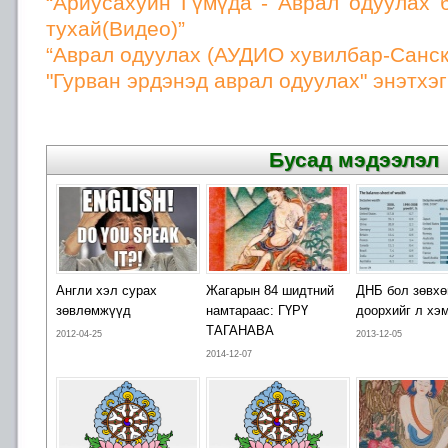
“Ариусахуйн Гүмүда - Аврал одуулах 
тухай(Видео)”
“Аврал одуулах (АУДИО хувилбар-Санскр
"Гурван эрдэнэд аврал одуулах" энэтхэг
Бусад мэдээлэл
Англи хэл сурах
Жагарын 84 шидтний
ДНБ бол зөвхө
зөвлөмжүүд
намтараас: ГҮРҮ
доорхийг л хэ
ТАГАНАВА
2012-04-25
2013-12-05
2014-12-07