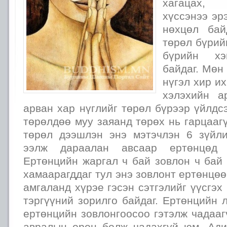
хагацах, 
хүссэнээ эр
нөхцөл бай
төрөл бүрий
бүрийн хэ
байдаг. Мөн
нүгэл хир и
хэлэхийн а
арван хар нүглийг төрөл бүрээр үйлдс
төрөлдөө муу заяанд төрөх нь гарцааг
төрөл дээшлэн энэ мэтэчлэн 6 зүйл
ээлж дараалан авсаар ертөнцөд э
Ертөнцийн жаргал ч бай зовлон ч бай
хамаарагддаг тул энэ зовлонт ертөнцө
амгаланд хүрэе гэсэн сэтгэлийг үүсгэх
тэргүүний зорилго байдаг. Ертөнцийн л
ертөнцийн зовлонгоосоо гэтэлж чадааг
авралын орон болж чадахгүй юм. Ад