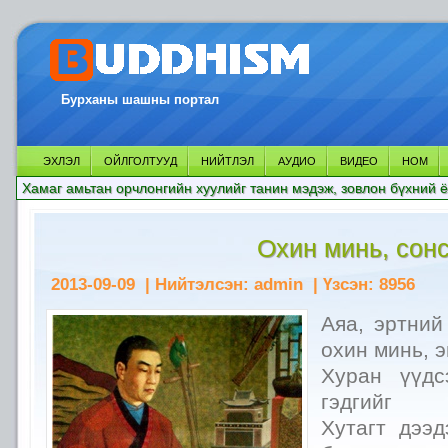
Бурханы шашны портал
ЭХЛЭЛ
ОЙЛГОЛТУУД
НИЙТЛЭЛ
АУДИО
ВИДЕО
НОМ
Хамаг амьтан орчлонгийн хуулийг танин мэдэж, зовлон бүхний ё
Охин минь, сон
2013-09-09
| Нийтэлсэн:
admin
| Үзсэн:
8956
Аяа, эртний
охин минь, э
Хуран үүдс
гэдгийг
Хутагт дээ