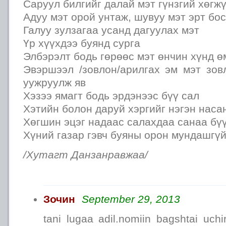
Саруул билгийг далай мэт гүнзгий хөгж
Адуу мэт орой унтаж, шувуу мэт эрт бос
Галуу зулзагаа усанд дагуулах мэт
Үр хүүхдээ буянд сурга
Элбэрэлт бодь гөрөөс мэт өнчин хүнд ө
Эвэршээл /зовлон/арилгах эм мэт зов
уужруулж яв
Хэзээ ямагт бодь эрдэнээс бүү сал
Хэтийн болон даруй хэргийг нэгэн наса
Хөгшин эцэг надаас салахдаа санаа бүү
Хүний газар гэвч буяны орон мундашгү
/Хутагт Данзанравжаа/
Зочин
September 29, 2013
tani lugaa adil.nomiin bagshtai uch