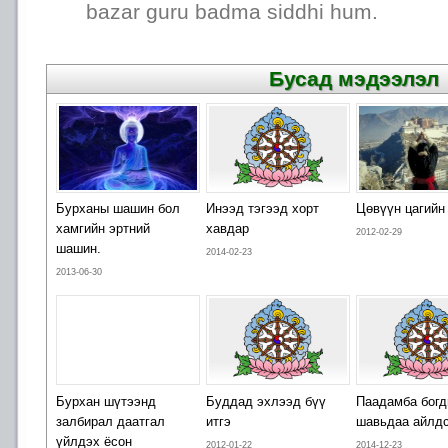
bazar guru badma siddhi hum.
Бусад мэдээлэл
Бурханы шашин бол
Инээд тэгээд хорт
Цөвүүн цагийн
хамгийн эртний
хавдар
2012-02-29
шашин.
2014-02-23
2013-06-30
Бурхан шүтээнд
Буддад эхлээд бүү
Паадамба бог
залбирал даатгал
итгэ
шавьдаа айлд
үйлдэх ёсон
2012-01-22
2014-12-23