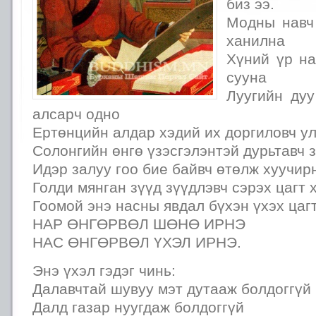
биз ээ.
Модны навч
ханилна
Хүний үр на
сууна
Луугийн дуу
алсарч одно
Ертөнцийн алдар хэдий их доргиловч у
Солонгийн өнгө үзэсгэлэнтэй дурьтавч 
Идэр залуу гоо бие байвч өтөлж хуучир
Голди мянган зүүд зүүдлэвч сэрэх цагт 
Гоомой энэ насны явдал бүхэн үхэх цаг
НАР ӨНГӨРВӨЛ ШӨНӨ ИРНЭ
НАС ӨНГӨРВӨЛ ҮХЭЛ ИРНЭ.
Энэ үхэл гэдэг чинь:
Далавчтай шувуу мэт дутааж болдоггүй
Далд газар нуугдаж болдоггүй