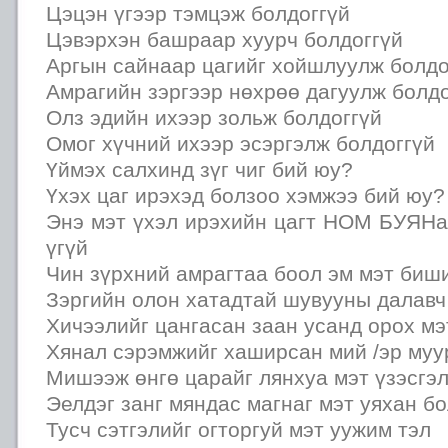
Цэцэн үгээр тэмцэж болдоггүй
Цэвэрхэн башраар хуурч болдоггүй
Аргын сайнаар цагийг хойшлуулж болдо
Амрагийн зэргээр нөхрөө дагуулж болдо
Олз эдийн ихээр зольж болдоггүй
Омог хүчний ихээр эсэргэлж болдоггүй
Үймэх салхинд зүг чиг бий юу?
Үхэх цаг ирэхэд болзоо хэмжээ бий юу?
Энэ мэт үхэл ирэхийн цагт НОМ БУЯНа
үгүй
Чин зүрхний амрагтаа боол эм мэт биш
Зэргийн олон хатадтай шувууны далавч 
Хичээлийг цангасан заан усанд орох мэ
Хянал сэрэмжийг хаширсан мий /эр муур
Мишээж өнгө царайг лянхуа мэт үзэсгэл
Эелдэг занг мяндас магнаг мэт уяхан бо
Тусч сэтгэлийг огторгуй мэт уужим тэл