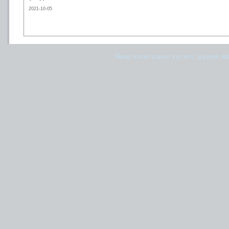
2021-10-05
Ямар нэгэн санал хүсэлт, шүүмж б