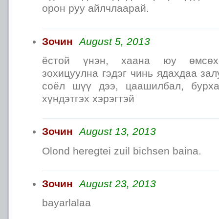
орон руу айлчлаарай.
Зочин
August 5, 2013
ёстой үнэн, хаана юу өмсөхө
зохицуулна гэдэг чинь ядахдаа за
соёл шүү дээ, цаашилбал, бурх
хүндэтгэх хэрэгтэй
Зочин
August 13, 2013
Olond heregtei zuil bichsen baina.
Зочин
August 23, 2013
bayarlalaa