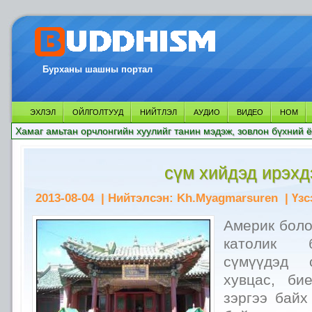
Бурханы шашны портал
ЭХЛЭЛ
ОЙЛГОЛТУУД
НИЙТЛЭЛ
АУДИО
ВИДЕО
НОМ
Хамаг амьтан орчлонгийн хуулийг танин мэдэж, зовлон бүхний ё
сүм хийдэд ирэхд
2013-08-04
| Нийтэлсэн:
Kh.Myagmarsuren
| Үзс
Америк боло
католик 
сүмүүдэд с
хувцас, би
зэргээ байх