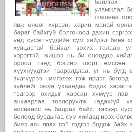
байлгах 
уламжлал ба
шашнаа оло
явж өнөөг хүрсэн. харин манай орн
бараг байхгүй болгочоод дахин сэргээ
үед сүсэгтнүүдийн сүм хийдэд биеэ х
хувцастай байвал зохих талаар у
хэрэгтэй. жишээ нь би өнөөдөр хий
ороод тэнд богино шорт өмссөн 
хүүхнүүдтэй тааралдлаа. уг нь бүгд 
зүдгүүрээ нимгэлэх гэж ирдэг бөгөөд
зүйлийг оюун ухаандаа бодох хэрэгтэ
тэдгээр охидыг харсан хүмүүс лав
анхаарлаа төвлөрүүлж чадахгүй х
нисванис нь бадрах байх. тэхээр сүс
болоод бусдыгаа сүм хийдэд ирэх болв
биеэ авч явах вэ? гэдгээ бодож байх 
хийдэд орвол буян санаж нар зөв т