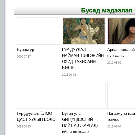
Бусад мэдээлэл
Буяны үр
ГҮР ДУУЛАЛ:
Арван эрдэний
НАЙМАН ТЭНГЭРИЙН
сургааль
2020-07-17
ОХИД ТАХИСАНЫ
2012-03-05
БӨЛӨГ
2013-09-03
Гүр дуулал: ЁЛМО
Бутан улс
Нагаржуна на
ЦАСТ УУЛЫН БӨЛӨГ
GNH(ҮНДЭСНИЙ
товчоо
НИЙТ АЗ ЖАРГАЛ)-
2013-08-25
2012-02-04
ийн индексээр