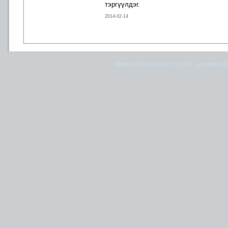
тэргүүлдэг.
2014-02-14
Ямар нэгэн санал хүсэлт, шүүмж б