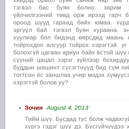
тэгвэл бас буян болно. зарим х
үйлчилгээний төвд орж ирээд гарч 
ороод шууд гараад байх юмаа. хүрд
эргүүл бай. тэгвэл буян хураана. 
хуулиар бол бидэнд өөрсдөд маань л
тойрохдоо алсуур тойрох хэрэгтэй. уг
болохгүй цагаан ариун байх ёстой шүү г
сүүний цацал зэрэг зүйлээр бохирдуу
буддын шашинт сүсэгтнүүд бид сүм хи
тогтсон ёс заншлаа учир мэдэх хүмүүс
хэрэгтэй болов уу?
Зочин
August 4, 2013
Тийм шүү. Бусдад тус болж чадахгү
хүргэ гэдэг шүү дэ. Бүсгүйчүүдээ