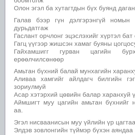
боомтолж
Олон эгэл ба хутагтдын бүх буянд даган
Галав бээр гүн дэлгэрэнгүй номын 
дурьдатгаж
Гаслант орчлонг эцэслэхийг хүртэл бат
Гагц үүгээр жишсэн хамаг буяны цогцос
Гайхамшигг гурван цагийн бу
ерөөлчилсөнөөр
Амьтан бүхний балай мунхагийн харанх
Аливаа хамгийг айлдагч билгийн гэ
зориулмуй
Асар хэтэрхий цөвийн балар харанхуй 
Аймшигт муу цагийн амьтан бүхнийг н
аа.
Эгэл нисваанисын муу үйлийн үр цагта
Элдэв зовлонгийн түймэр бүхэн аяндаа