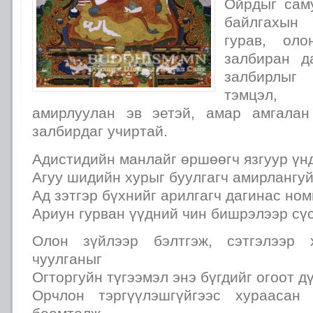
Ойрдыг сам
байлгахын
гурав, оло
залбиран д
залбирлы
тэмцэл, 
амирлуулан эв эетэй, амар амгала
залбирдаг учиртай.
Адистидийн манлайг өршөөгч язгуур үн
Агуу шидийн хурыг буулгагч амирлангуй
Ад зэтгэр бүхнийг арилгагч дагинас но
Ариун гурван үүдний чин бишрэлээр сү
Олон зүйлээр бэлтгэж, сэтгэлээр 
чуулганыг
Огторгуйн түгээмэл энэ бүгдийг огоот д
Орчлон тэргүүлэшгүйгээс хураасан