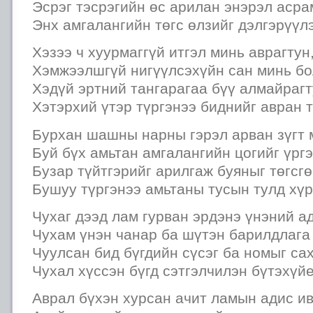
Эсрэг тэсрэгийн өс арилан энэрэл аср
Энх амгалангийн төгс өлзийг дэлгэрүүл
Хэзээ ч хуурмаггүй итгэл минь аврагтун
Хэмжээлшгүй нигүүлсэхүйн сан минь бол
Хэдүй эртний тангарагаа бүү алмайрагт
Хэтэрхий үтэр түргэнээ биднийг авран т
Бурхан шашны нарны гэрэл арван зүгт 
Буй бүх амьтан амгалангийн цогийг үрг
Бузар түйтгэрийг арилгаж буяныг төгсг
Бушуу түргэнээ амьтаны тусын тулд хүр
Чухаг дээд лам гурван эрдэнэ үнэний а
Чухам үнэн чанар ба шүтэн барилдлага
Чуулсан бид бүгдийн сүсэг ба номыг са
Чухал хүссэн бүгд сэтгэлчилэн бүтэхүйе
Аврал бүхэн хурсан ачит ламын адис и