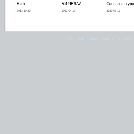
Биет
БИ ЯВЛАА
Сансарын хүр
2013-10-20
2013-04-17
2020-07-15
Ямар нэгэн санал хүсэлт, шүүмж б