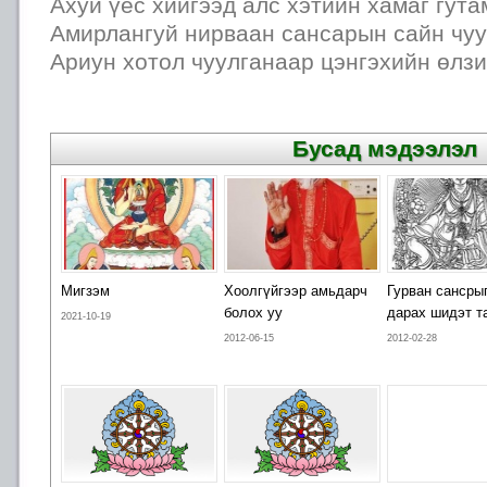
Ахуй үес хийгээд алс хэтийн хамаг гут
Амирлангуй нирваан сансарын сайн чуу
Ариун хотол чуулганаар цэнгэхийн өлзи
Бусад мэдээлэл
Мигзэм
Хоолгүйгээр амьдарч
Гурван сансры
болох уу
дарах шидэт т
2021-10-19
2012-06-15
2012-02-28