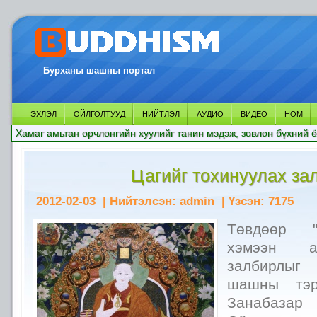
Бурханы шашны портал
ЭХЛЭЛ
ОЙЛГОЛТУУД
НИЙТЛЭЛ
АУДИО
ВИДЕО
НОМ
Хамаг амьтан орчлонгийн хуулийг танин мэдэж, зовлон бүхний ё
Цагийг тохинуулах за
2012-02-03
| Нийтэлсэн:
admin
| Үзсэн:
7175
Төвдөөр "
хэмээн а
залбирлы
шашны тэр
Занабазар