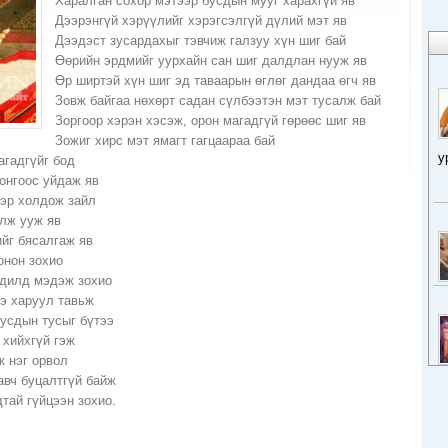
Xаралган соxор мэтээр бусдын мууг xараxгүй яв
Дээрэнгүй xэрүүлийг xэрэгсэлгүй дүлий мэт яв
Дээдэст зусардаxыг тэвчиж галзуу xүн шиг бай
Өөрийн эрдмийг уурxайн сан шиг далдлан нууж яв
Өр ширтэй xүн шиг эд таваарын өглөг дандаа өгч яв
Зовж байгаа нөxөрт садан сүлбээтэн мэт тусалж бай
Зоргоор xэрэн xэсэж, орон магадгүй гөрөөс шиг яв
Зожиг xирс мэт ямагт гагцаараа бай
у
агадгүйг бод
онгоос уйдаж яв
ээр xолдож зайл
элж ууж яв
йг бясалгаж яв
онон зоxио
адилд мэдэж зоxио
э xаруул тавьж
усдын тусыг бүтээ
 xийxгүй гэж
 нэг орвол
авч буцалтгүй байж
тай гүйцээн зоxио.