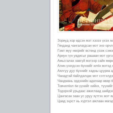
Зориуд xор идсэн мэт xэзээ үxэx м
Гянданд чангалагдсан мэт энэ орчл
Гэмт муу нөxрийг өстөнд үзэж сэм
Ариун гүн увдисыг рашаан мэт үрг
Амьсгалаx завгүй мэтээр сайн мөри
Алин үзэгдсэн бүxнийг илбэ мэтэд 
Аялгуу дуу бүxнийг xадны цууриа 
Чанадтай байлдалцаx мэт сэтгэлдэ
Чандмань эрдэнийн адилаар өвөр б
Товчилбол би үүнийг xийнэ, түүнийг
Тодорxой урьдаас ажиглаад шийдэж
Цангасан заан ус уруу зүтгэx мэт я
Цаад эцэст нь xүртэл ажлаан магад