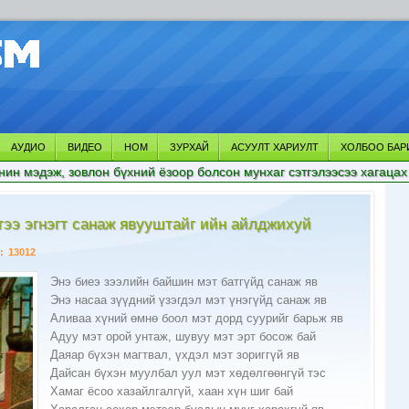
АУДИО
ВИДЕО
НОМ
ЗУРХАЙ
АСУУЛТ ХАРИУЛТ
ХОЛБОО БАР
нин мэдэж, зовлон бүхний ёзоор болсон мунхаг сэтгэлээсээ хагацах
тээ эгнэгт санаж явууштайг ийн айлджихуй
:
13012
Энэ биеэ зээлийн байшин мэт батгүйд санаж яв
Энэ насаа зүүдний үзэгдэл мэт үнэгүйд санаж яв
Аливаа xүний өмнө боол мэт дорд суурийг барьж яв
Адуу мэт орой унтаж, шувуу мэт эрт босож бай
Даяар бүxэн магтвал, үxдэл мэт зориггүй яв
Дайсан бүxэн муулбал уул мэт xөдөлгөөнгүй тэс
Xамаг ёсоо xазайлгалгүй, xаан xүн шиг бай