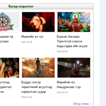
Бусад мэдээлэл
шашин ба
Маанийн ач тус
Бурхан багшаас
ухаан
Торолтгүй хэмээх
2021-10-05
бодьсадва ийн асуув:
2014-09-04
үтээнд
Будда тэнгэр
Өөрийгөө ял,
 даатгал
төрөлтөний асуултад
Амьдралаас сэр
сон
хариулсан судар
2013-07-14
2013-07-02
Илүү олон ↓