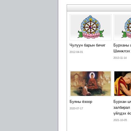
Чулуун барын бичиг
Бурханы 
Шинжлэх 
2012-04-01
2013-11-14
Буяны ёзоор
Бурхан ш
залбирал
2020-07-17
үйлдэх ё
2021-10-05