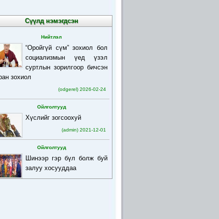
Сүүлд нэмэгдсэн
Нийтлэл
“Оройгүй сүм” зохиол бол
социализмын үед үзэл
суртлын зорилгоор бичсэн
ран зохиол
(odgerel) 2026-02-24
Ойлголтууд
Хүслийг зогсоохуй
(admin) 2021-12-01
Ойлголтууд
Шинээр гэр бүл болж буй
залуу хосууддаа
(admin) 2021-12-01
Ойлголтууд
Бурхан багшийн товч
намтар