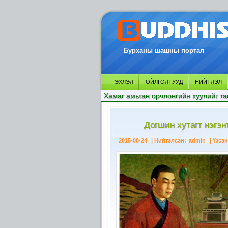
Бурханы шашны портал
ЭХЛЭЛ
ОЙЛГОЛТУУД
НИЙТЛЭЛ
Хамаг амьтан орчлонгийн хуулийг та
Догшин хутагт нэгэн
2015-08-24
| Нийтэлсэн:
admin
| Үзсэн