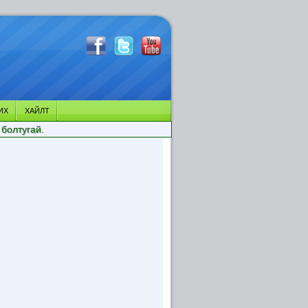
ИХ
ХАЙЛТ
 болтугай.