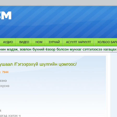
АУДИО
ВИДЕО
НОМ
ЗУРХАЙ
АСУУЛТ ХАРИУЛТ
ХОЛБОО БАР
нин мэдэж, зовлон бүхний ёзоор болсон мунхаг сэтгэлээсээ хагацах
ушаал /Гэгээрэхүй шүлгийн цомгоос/
:
7944
ээнэ
 хүснэ
а
ргэд хэлэх ч