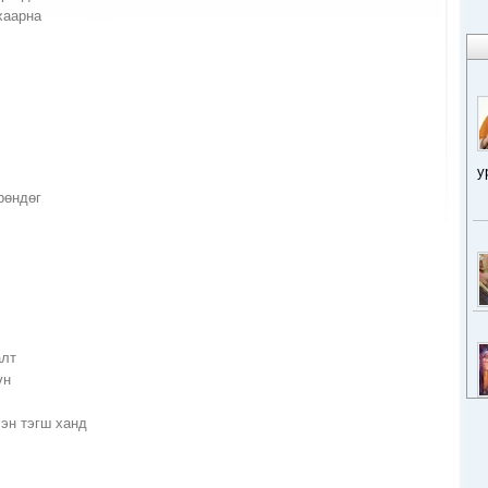
хаарна
у
рөндөг
алт
үн
эн тэгш ханд