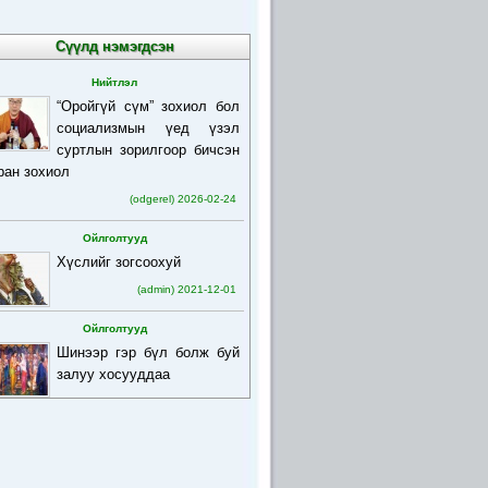
Сүүлд нэмэгдсэн
Нийтлэл
“Оройгүй сүм” зохиол бол
социализмын үед үзэл
суртлын зорилгоор бичсэн
ран зохиол
(odgerel) 2026-02-24
Ойлголтууд
Хүслийг зогсоохуй
(admin) 2021-12-01
Ойлголтууд
Шинээр гэр бүл болж буй
залуу хосууддаа
(admin) 2021-12-01
Ойлголтууд
Бурхан багшийн товч
намтар