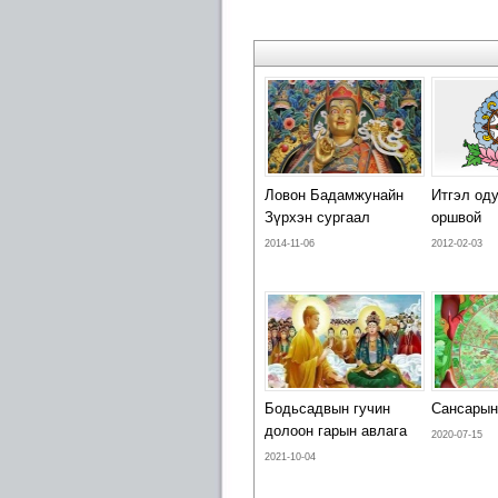
Ловон Бадамжунайн
Итгэл од
Зүрхэн сургаал
оршвой
2014-11-06
2012-02-03
Бодьсадвын гучин
Сансарын
долоон гарын авлага
2020-07-15
2021-10-04