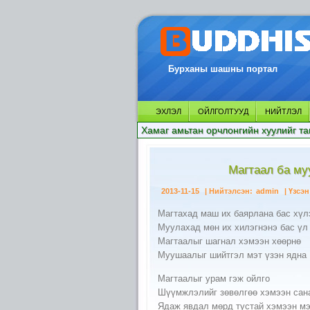
Бурханы шашны портал
ЭХЛЭЛ
ОЙЛГОЛТУУД
НИЙТЛЭЛ
Хамаг амьтан орчлонгийн хуулийг та
Магтаал ба му
2013-11-15
| Нийтэлсэн:
admin
| Үзсэн
Магтахад маш их баярлана бас хүл
Муулахад мөн их хилэгнэнэ бас үл
Магтаалыг шагнал хэмээн хөөрнө
Муушаалыг шийтгэл мэт үзэн ядна
Магтаалыг урам гэж ойлго
Шүүмжлэлийг зөвөлгөө хэмээн сан
Ядаж явдал мөрд тустай хэмээн мэ