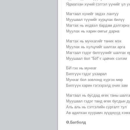
Ядмагхан хүний сэтгэл үүнийг үл у
Магтаал хүнийг эвдэх лантуу
Муушаал түүнийг хурцлах билүү
Магтах нь ихдвэл бардам дэлгэрнэ
Муулах нь харин омгыг дарна
Магтах нь мунхагийг таних мэх
Муулах нь хүлцлийг шалгах арга
Магтаал гэдэг билгүүнийг шалгах е
Муушаал бол “БИ”-г цавчих сэлэм
БИ гэх нь мунхаг
Билгүүн гэдэг ухаарал
Мунхаг бол зовлонд хүргэх мөр
Билгүүн харин гэгээрэлд очих зам
Магтаал нь бусдад өгөх таны шалг
Муушаал гэдэг танд өгөх бусдын д
Аль аль нь сэтгэлийн сургалт тул
Ав адилхан хуурамч зүүднүүд хэмэ
Ө.Батболд