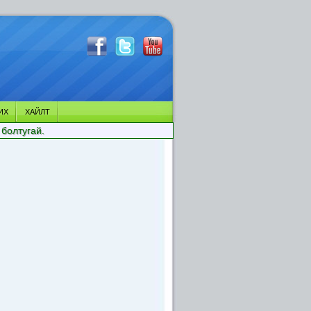
ИХ
ХАЙЛТ
 болтугай.