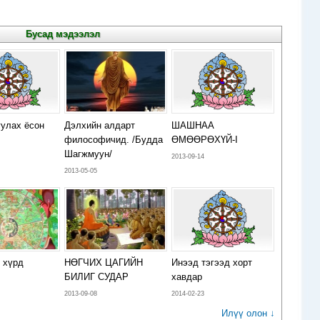
Бусад мэдээлэл
уулах ёсон
Дэлхийн алдарт
ШАШНАА
философичид. /Будда
ӨМӨӨРӨХҮЙ-I
Шагжмуун/
2013-09-14
2013-05-05
 хүрд
НӨГЧИХ ЦАГИЙН
Инээд тэгээд хорт
БИЛИГ СУДАР
хавдар
2013-09-08
2014-02-23
Илүү олон ↓