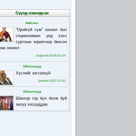
Сүүлд нэмэгдсэн
Нийтлэл
“Оройгүй сүм” зохиол бол
социализмын үед үзэл
суртлын зорилгоор бичсэн
ран зохиол
(odgerel) 2026-02-24
Ойлголтууд
Хүслийг зогсоохуй
(admin) 2021-12-01
Ойлголтууд
Шинээр гэр бүл болж буй
залуу хосууддаа
(admin) 2021-12-01
Ойлголтууд
Бурхан багшийн товч
намтар