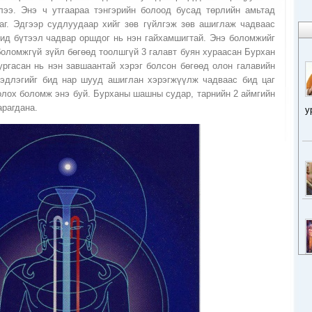
ээ. Энэ ч утгаараа тэнгэрийн болоод бусад төрлийн амьтад
аг. Эдгээр судлуудаар хийг зөв гүйлгэж зөв ашиглаж чадваас
шид бүтээл чадвар оршдог нь нэн гайхамшигтай. Энэ боломжийг
боломжгүй зүйл бөгөөд тоолшгүй 3 галавт буян хураасан Бурхан
ргасан нь нэн завшаантай хэрэг болсон бөгөөд олон галавийн
эдлэгийг бид нар шууд ашиглан хэрэгжүүлж чадваас бид цаг
болох боломж энэ буй. Бурханы шашны судар, тарнийн 2 аймгийн
арагдана.
у