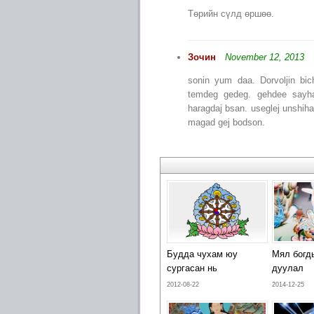
Төрийн сүлд өршөө.
Зочин
November 12, 2013
sonin yum daa. Dorvoljin bic
temdeg gedeg. gehdee sayha
haragdaj bsan. useglej unshiha
magad gej bodson.
Будда чухам юу
Мял богд
сургасан нь
дуулал
2012-08-22
2014-12-25