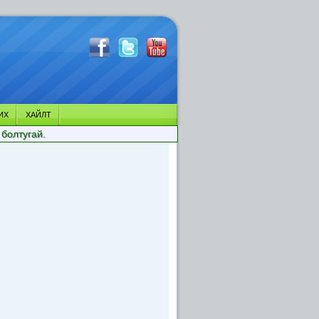
ИХ
ХАЙЛТ
 болтугай.