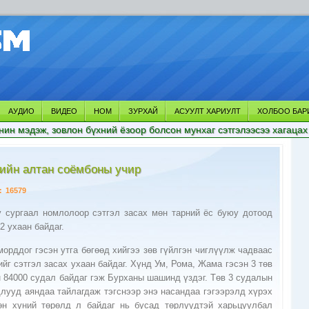
АУДИО
ВИДЕО
НОМ
ЗУРХАЙ
АСУУЛТ ХАРИУЛТ
ХОЛБОО БАР
нин мэдэж, зовлон бүхний ёзоор болсон мунхаг сэтгэлээсээ хагацах
ийн алтан соёмбоны учир
:
16579
сургаал номлолоор сэтгэл засах мөн тарний ёс буюу дотоод
2 ухаан байдаг.
морддог гэсэн утга бөгөөд хийгээ зөв гүйлгэн чиглүүлж чадваас
ийг сэтгэл засах ухаан байдаг. Хүнд Ум, Рома, Жама гэсэн 3 төв
н 84000 судал байдаг гэж Бурханы шашинд үздэг. Төв 3 судалын
длууд аяндаа тайлагдаж тэгснээр энэ насандаа гэгээрэлд хүрэх
н хүний төрөлд л байдаг нь бусад төрлүүдтэй харьцуулбал