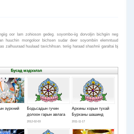
hgiig oor lam zohioson gedeg. soyombo-iig dorvoljin bichgiin neg
n huuchin mongoloor bichsen sudar deer soyombiin elemntuud
as zalhuuraad huulaad tavichihsan. teriig haraad shashnii garaltai bj
с
Бусад мэдээлэл
ын зүрхний
Бодьсадын гучин
Архины хорын тухай
долоон гарын авлага
Бурханы шашинд
2012-02-03
2011-11-17