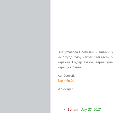
Энэ утгаараа Соёмбийн 2 талийн б
нь 7 хүрд буюу чакраг бэлгэдсэн б
харахад Өндөр гэгээн өөрөө үүн
харагдаж байна.
Холбоотой:
Тарнийн ёс
Ч.Одгэрэл
Зочин
July 22, 2013