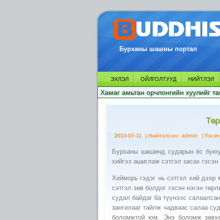
Бурханы шашны портал
ЭХЛЭЛ
ОЙЛГОЛТУУД
НИЙТЛЭЛ
Хамаг амьтан орчлонгийн хуулийг та
Төр
2013-07-11
| Нийтэлсэн:
admin
| Үзсэн
Бурханы шашинд сударын ёс буюу 
хийгээ ашиглаж сэтгэл засах гэсэн 
Хийморь гэдэг нь сэтгэл хий дээр 
сэтгэл зөв болдог гэсэн нэгэн төрл
судал байдаг ба түүнээс салаалса
зангилааг тайлж чадваас салаа су
боломжтой юм. Энэ боломж зөвхө