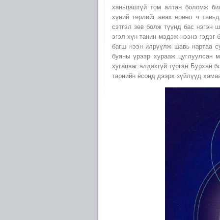
ханьцашгүй том алтан боломж бил
хүний төрлийг авах ерөөл ч тавьд
сэтгэл зөв болж түүнд бас нэгэн 
эгэл хүн танин мэдэж нээнэ гэдэг 
багш нээн илрүүлж шавь нартаа су
буяны үрээр хурааж цуглуулсан м
хугацааг алдахгүй түргэн Бурхан 
тарнийн ёсонд дээрх зүйлүүд хама