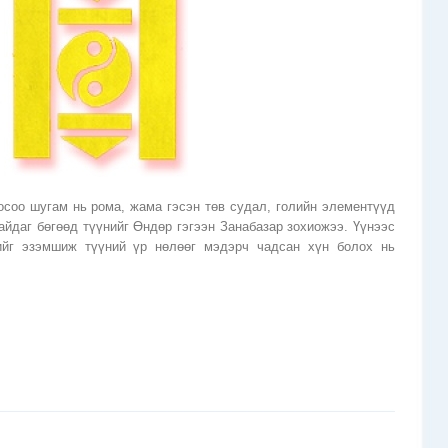
осоо шугам нь рома, жама гэсэн төв судал, голийн элементүүд
айдаг бөгөөд түүнийг Өндөр гэгээн Занабазар зохиожээ. Үүнээс
ийг эзэмшиж түүний үр нөлөөг мэдэрч чадсан хүн болох нь