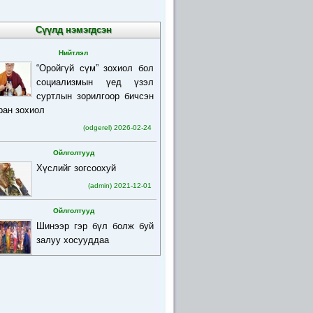
Сүүлд нэмэгдсэн
Нийтлэл
“Оройгүй сүм” зохиол бол
социализмын үед үзэл
суртлын зорилгоор бичсэн
ран зохиол
(odgerel) 2026-02-24
Ойлголтууд
Хүслийг зогсоохуй
(admin) 2021-12-01
Ойлголтууд
Шинээр гэр бүл болж буй
залуу хосууддаа
(admin) 2021-12-01
Ойлголтууд
Бурхан багшийн товч
намтар