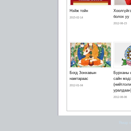
Нэйж тойн
Хоолгүйг
болох уу
2015-02-14
2012-06-15
Богд Зонхавын
Бурханы 
намтараас
сайн мэд
(нийтлэл
2012-01-04
уралдаан
2012-06-06
Ямар н