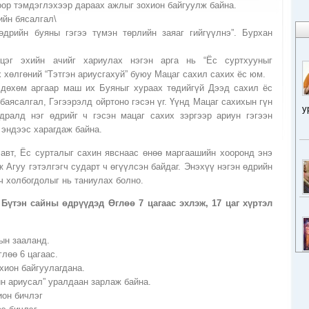
оор тэмдэглэхээр дараах ажлыг зохион байгуулж байна.
рийн бясалгал\
өдрийн буяны гэгээ түмэн төрлийн заяаг гийгүүлнэ”. Бурхан
цэг эхийн ачийг хариулах нэгэн арга нь “Ёс суртхууныг
 хөлгөний “Тэтгэн ариусгахуй” буюу Мацаг сахил сахих ёс юм.
 дөхөм аргаар маш их Буяныг хураах төдийгүй Дээд сахил ёс
баясалгал, Гэгээрэлд ойртоно гэсэн үг. Үүнд Мацаг сахихын гүн
у
дралд нэг өдрийг ч гэсэн мацаг сахих зэргээр ариун гэгээн
 эндээс харагдаж байна.
лавт, Ёс сурталыг сахин явснаас өнөө маргаашийн хооронд энэ
ж Агуу гэтэлгэгч сударт ч өгүүлсэн байдаг. Энэхүү нэгэн өдрийн
ч холбогдолыг нь таниулах болно.
ы Бүтэн сайны өдрүүдэд Өглөө 7 цагаас эхлэж, 17 цаг хүртэл
ын зааланд.
лөө 6 цагаас.
хион байгуулагдана.
н ариусал” уралдаан зарлаж байна.
ион бичлэг