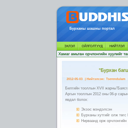
Бурханы шашны портал
ЭХЛЭЛ
ОЙЛГОЛТУУД
НИЙТЛЭЛ
Хамаг амьтан орчлонгийн хуулийг та
“Бурхан баг
2012-05-03
| Нийтэлсэн:
Tserendulam
Билгийн тооллын XVII жарны”Баясг
Аргын тооллын 2012 оны 06-р сарын
явдал болох:
Эхээс мэндэлсэн
Бурханы хутгийг олж төгс
Нирваанд орж орчлонгийн