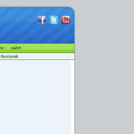
ИХ
ХАЙЛТ
 болтугай.