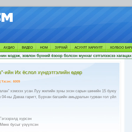
АУДИО
ВИДЕО
НОМ
ЗУРХАЙ
АСУУЛТ ХАРИУЛТ
ХОЛБОО БАР
нин мэдэж, зовлон бүхний ёзоор болсон мунхаг сэтгэлээсээ хагацах
ш”-ийн Их ёслол хүндэтгэлийн өдөр
| Үзсэн:
6009
алан” хэмээх усан Луу жилийн зуны эхэн сарын шинийн 15 буюу
 04-ны Даваа гаригт, Бурхан багшийн амьдралын гурван гол үйл
 Гэгээрэлд хүрсэн
 Мөнх бусыг үзүүлсэн