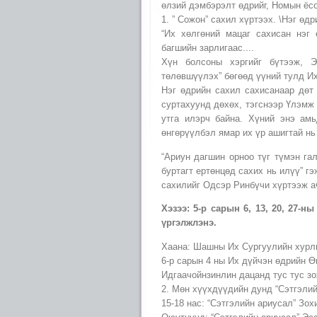
өлзий дэмбэрэлт өдрийг, Номын ёс
1. ” Сожон” сахил хүртээх. \Нэг өд
“Их хөлгөний мацаг сахисан нэг 
багшийн зарлигаас....
Хүн болсоны хэргийг бүтээж, Э
төлөвшүүлэх” бөгөөд үүний тулд Их
Нэг өдрийн сахил сахисанаар дөт
суртахуунд дөхөх, тэгснээр Үлэмж 
утга илэрч байна. Хүний энэ амь
өнгөрүүлбэл ямар их үр ашигтай нь
“Ариун дагшин орноо түг түмэн га
буртагт ертөнцөд сахих нь илүү” гэ
сахилийг Одсэр Ринбүчи хүртээж а
Хэзээ: 5-р сарын 6, 13, 20, 27-н
үргэлжлэнэ.
Хаана: Шашны Их Сургуулийн хурл
6-р сарын 4 ны Их дүйчэн өдрийн Өг
Идгаачойнзинлин дацанд тус тус зо
2. Мөн хүүхдүүдийн дунд “Сэтгэлий
15-18 нас: “Сэтгэлийн ариусал” Зох