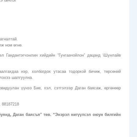
сэ бичлэг
шагналтай.
ж ном өгнө.
тэл Гандантэгчэнлин хийдийн ”Гунгаачойлон” дацанд \Шунлайв
алгахдаа нэр, холбогдох утасаа тодорхой бичиж, төрсөний
лэхээ шалгуулна.
рвидуулан үүнээ Бие, хэл, сэтгэлээр Даган баясаж, өргөнөөр
, 88187218
буянд, Даган баясъя" төв. “Энэрэл нигүүлсэл оюун билгийн