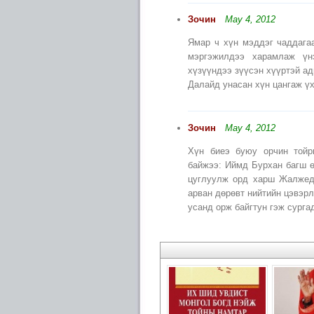
Зочин
May 4, 2012
Ямар ч хүн мэддэг чаддага
мэргэжилдээ харамлаж үн
хүзүүндээ зүүсэн хүүртэй ад
Далайд унасан хүн цангаж үх
Зочин
May 4, 2012
Хүн биеэ буюу орчин тойр
байжээ: Иймд Бурхан багш ө
цуглуулж орд харш Жалжедц
арван дөрөвт нийтийн цэвэрл
усанд орж байгтун гэж сурга