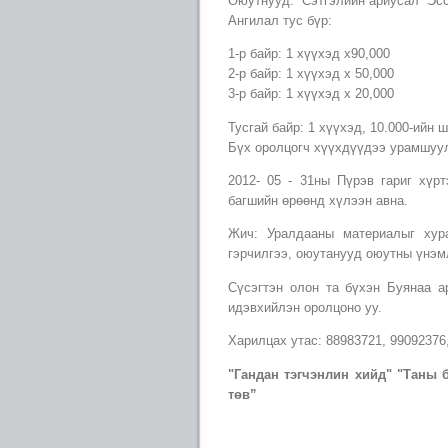
Оюутнууд: “Сэтгэлийн ариусал” Эс
Ангилал тус бүр:
1-р байр: 1 хүүхэд х90,000
2-р байр: 1 хүүхэд х 50,000
3-р байр: 1 хүүхэд х 20,000
Тусгай байр: 1 хүүхэд, 10.000-ийн 
Бүх оролцогч хүүхдүүдээ урамшуул
2012- 05 - 31ны Пүрэв гариг хүр
багшийн өрөөнд хүлээн авна.
Жич: Уралдааны материалыг хура
гэрчилгээ, оюутанууд оюутны үнэм
Сүсэгтэн олон та бүхэн Буянаа а
идэвхийлэн оролцоно уу.
Харилцах утас: 88983721, 99092376
"Гандан тэгчэнлин хийд" "Таны 
төв”