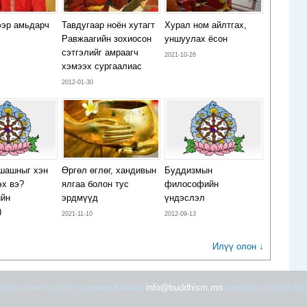
ээр амьдарч
Тавдугаар ноён хутагт
Хурал ном айлтгах,
Равжаагийн зохиосон
уншуулах ёсон
сэтгэлийг амраагч
2021-10-26
хэмээх сургаалиас
2012-01-30
с
шашныг хэн
Өргөл өглөг, хандивын
Буддизмын
эх вэ?
ялгаа болон тус
философийн
ийн
эрдмүүд
үндэслэл
)
2021-11-10
2012-09-13
Илүү олон ↓
эгэн санал хүсэлт, шүүмж байвал
info@buddhism.mn
хаягаар холбоо бар