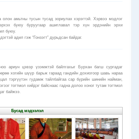
а олон амьтны тусын тусад зориулах хэрэгтэй. Хэрвээ мэдлэг
эрхэх буюу буруугаар ашиглавал тэр хүн эрдэнийн эрхи
ил буюу.
дэгтэй адил гэж “Гонзэгт” дурьдсан байдаг.
ноо ариун цэвэр үзэмжтэй байлгахыг Бурхан багш сургадаг
өрөө хогийн шүүр барьж гараад гандийн дохиогоор шавь нараа
ал тэргүүтэн гудамж тайлбайгаа сар бүрийн шинийн найман,
эгээг тогтмол хийдэг байснаас гадна долоо хоног тутам тогтмол
даг байжээ.
Бусад мэдээлэл