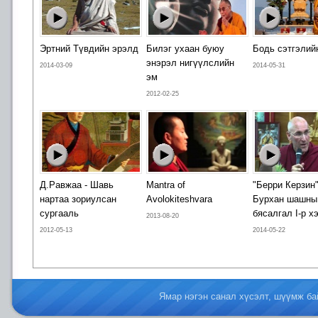
Эртний Түвдийн эрэлд
Билэг ухаан буюу
Бодь сэтгэлий
энэрэл нигүүлслийн
2014-03-09
2014-05-31
эм
2012-02-25
Д.Равжаа - Шавь
Mantra of
"Берри Керзин"
нартаа зориулсан
Avolokiteshvara
Бурхан шашны
сургааль
бясалгал I-р х
2013-08-20
2012-05-13
2014-05-22
Ямар нэгэн санал хүсэлт, шүүмж б