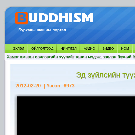
Бурханы шашны портал
ЭХЛЭЛ
ОЙЛГОЛТУУД
НИЙТЛЭЛ
АУДИО
ВИДЕО
НОМ
Хамаг амьтан орчлонгийн хуулийг танин мэдэж, зовлон бүхний ё
Эд зүйлсийн түү
2012-02-20
| Үзсэн:
6973