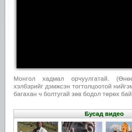
Монгол хадмал орчуулгатай. (Өнөө
хэлбэрийг дэмжсэн тогтолцоотой нийгэм
багахан ч болтугай зөв бодол төрөх бай
Бусад видео