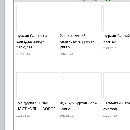
Бурхан багш нэгэн
Хан хөвгүүний
Бурхан багший
шавьдаа ийнхүү
харамсаж өгүүлсэн
намтар
хариулав
үлгэр
2021-12-01
2012-01-13
2014-11-23
Гүр дуулал: ЁЛМО
Хүн бүр бурхан болж
Гэгээнтэн Наг
ЦАСТ УУЛЫН БӨЛӨГ
болно
сургаал
2013-08-25
2012-01-22
2020-07-20