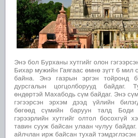
Энэ бол Бурханы хутгийг олон гэгээрсэ
Бихар мужийн Гаягаас өмнө зүгт 6 мил 
байна. Энэ газрын эргэн тойронд б
дурсгалын цогцолборууд байдаг. 
өндөртэй Махабодь сүм байдаг. Энэ сү
гэгээрсэн эрхэм дээд үйлийн билэг
бөгөөд сүмийн баруун талд Боди
гэрээрлийн хутгийг олтол босохгүй х
тавин сууж байсан улаан чулуу байдаг
айлчлан ирж байсан тухай тэмдэглэсэн 