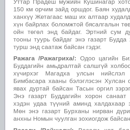
Уттар Прадеш мужийн Кушинагар хото
150 км орчим зайд оршдог. Баян худа
ханхүү Жетагаас маш их алтаар худалд
хүн байрлах боломжтой бясалгалын тө
ойн төгөл энд байдаг. Эртний сум д
тооны туурь байдаг энэ газарт Будда
турш энд саатаж байсан гэдэг.
Ражага /Ражагриха/:
Одоо цагийн Би
Буддагийн амьдралтай салшгүй холбоо
хүчирхэг Магадха улсын нийслэл
Бимбасара хааны бэлэглэсэн Хулсан о
явах дуртай байсан Тасын оргил зэрэг
Энэ газарт Буддагийн хорон санаат
хэдэн удаа түүний аминд халдахаар з
Мөн энэ газарт Бурханы нирван дүри
анхны Номын чуулган зохиогдож байсан