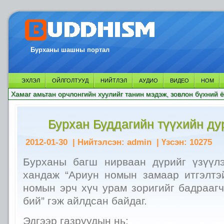
Бурханы шашны портал
ЭХЛЭЛ
ОЙЛГОЛТУУД
НИЙТЛЭЛ
АУДИО
ВИДЕО
НОМ
Хамаг амьтан орчлонгийн хуулийг танин мэдэж, зовлон бүхний ё
Бурхан Буддагийн түүхийн дур
2012-01-30
| Нийтэлсэн:
admin
| Үзсэн:
10275
Бурханы багш нирваан дүрийг үзүүл
хандаж “Ариун номын замаар итгэлтэ
номын эрч хүч урам зоригийг бадраагч
бий” гэж айлдсан байдаг.
Эдгээр газруудын нь: