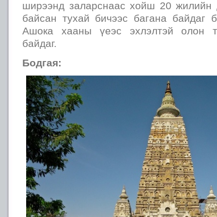
ширээнд заларснаас хойш 20 жилийн 
байсан тухай бичээс багана байдаг б
Ашока хааны үеэс эхлэлтэй олон т
байдаг.
Бодгая: