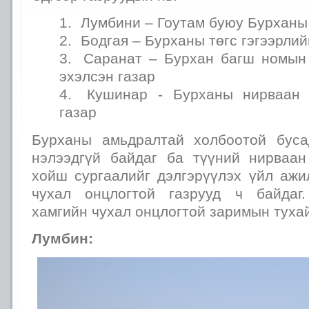
Лумбини – Гоутам буюу Бурханы
Бодгая – Бурханы төгс гэгээрлий
Саранат – Бурхан багш номын 
эхэлсэн газар
Кушинар - Бурханы нирваан 
газар
Бурханы амьдралтай холбоотой буса
нэлээдгүй байдаг ба түүний нирваан
хойш сургаалийг дэлгэрүүлэх үйл ажи
чухал онцлогтой газрууд ч байдаг.
хамгийн чухал онцлогтой заримын туха
Лумбин: