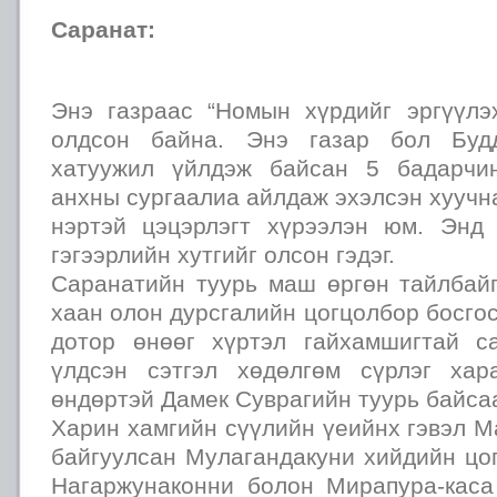
Саранат:
Энэ газраас “Номын хүрдийг эргүүлэ
олдсон байна. Энэ газар бол Буд
хатуужил үйлдэж байсан 5 бадарчи
анхны сургаалиа айлдаж эхэлсэн хуучна
нэртэй цэцэрлэгт хүрээлэн юм. Энд
гэгээрлийн хутгийг олсон гэдэг.
Саранатийн туурь маш өргөн тайлбайг
хаан олон дурсгалийн цогцолбор босгос
дотор өнөөг хүртэл гайхамшигтай с
үлдсэн сэтгэл хөдөлгөм сүрлэг хар
өндөртэй Дамек Суврагийн туурь байса
Харин хамгийн сүүлийн үеийнх гэвэл 
байгуулсан Мулагандакуни хийдийн цо
Нагаржунаконни болон Мирапура-каса