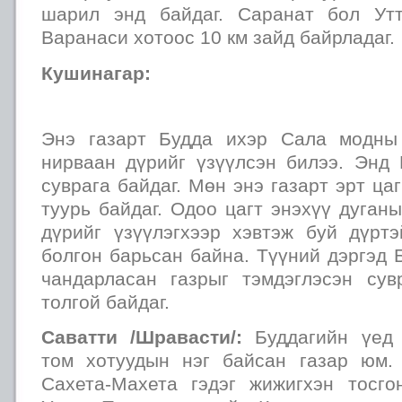
шарил энд байдаг. Саранат бол Ут
Варанаси хотоос 10 км зайд байрладаг.
Кушинагар:
Энэ газарт Будда ихэр Сала модны
нирваан дүрийг үзүүлсэн билээ. Энд 
суврага байдаг. Мөн энэ газарт эрт ца
туурь байдаг. Одоо цагт энэхүү дуган
дүрийг үзүүлэгхээр хэвтэж буй дүрт
болгон барьсан байна. Түүний дэргэд Б
чандарласан газрыг тэмдэглэсэн су
толгой байдаг.
Саватти /Шравасти/:
Буддагийн үед 
том хотуудын нэг байсан газар юм.
Сахета-Махета гэдэг жижигхэн тосго