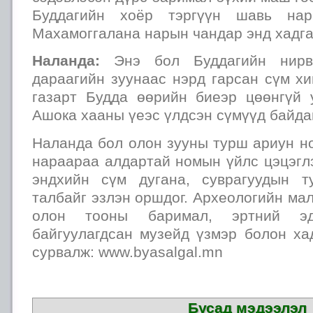
Буддагийн хоёр тэргүүн шавь нар
Махамоггалана нарын чандар энд хадга
Наланда:
Энэ бол Буддагийн нирв
дараагийн зуунаас нэрд гарсан сүм х
газарт Будда өөрийн биеэр цөөнгүй
Ашока хааны үеэс үлдсэн сүмүүд байдаг
Наланда бол олон зууны турш ариун н
нараараа алдартай номын үйлс цэцэгл
эндхийн сүм дугана, суврагуудын 
талбайг эзлэн оршдог. Археологийн ма
олон тооны баримал, эртний э
байгуулагдсан музейд үзмэр болон ха
сурвалж: www.byasalgal.mn
Бусад мэдээлэл