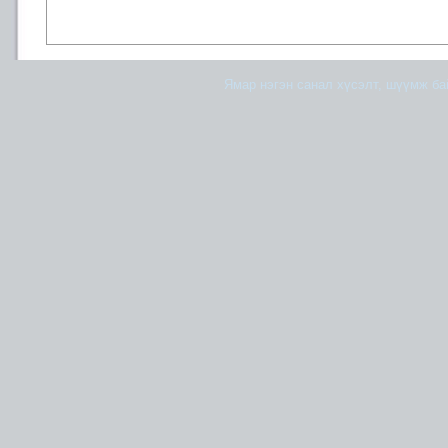
Ямар нэгэн санал хүсэлт, шүүмж б