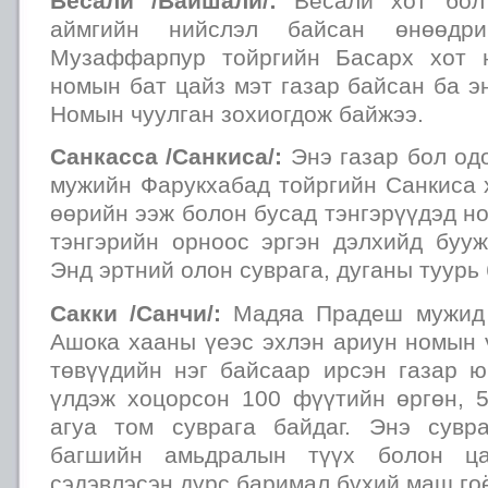
Весали /Вайшали/:
Весали хот бол 
аймгийн нийслэл байсан өнөөдр
Музаффарпур тойргийн Басарх хот 
номын бат цайз мэт газар байсан ба э
Номын чуулган зохиогдож байжээ.
Санкасса /Санкиса/:
Энэ газар бол од
мужийн Фарукхабад тойргийн Санкиса 
өөрийн ээж болон бусад тэнгэрүүдэд н
тэнгэрийн орноос эргэн дэлхийд бууж
Энд эртний олон суврага, дуганы туурь 
Сакки /Санчи/:
Мадяа Прадеш мужид 
Ашока хааны үеэс эхлэн ариун номын 
төвүүдийн нэг байсаар ирсэн газар ю
үлдэж хоцорсон 100 фүүтийн өргөн, 
агуа том суврага байдаг. Энэ сувр
багшийн амьдралын түүх болон цад
сэдэвлэсэн дүрс баримал бүхий маш го