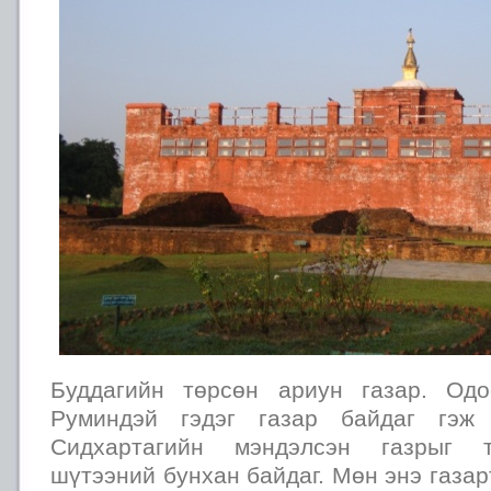
Буддагийн төрсөн ариун газар. Од
Руминдэй гэдэг газар байдаг гэж 
Сидхартагийн мэндэлсэн газрыг т
шүтээний бунхан байдаг. Мөн энэ газар